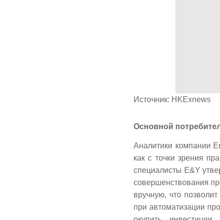
Источник: HKExnews
Основной потребите
Аналитики компании Er
как с точки зрения пр
специалисты E&Y утвер
совершенствования пр
вручную, что позволи
при автоматизации про
окупить инвестиции