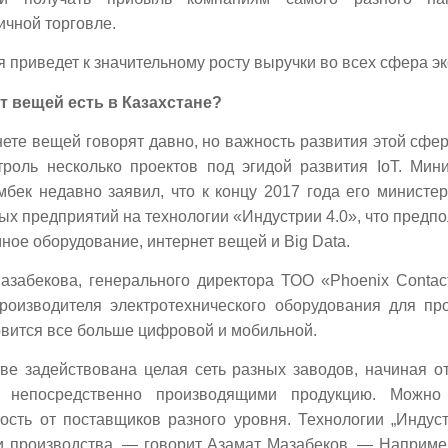
ичной торговле.
 приведет к значительному росту выручки во всех сфера э
т вещей есть в Казахстане?
нете вещей говорят давно, но важность развития этой сфе
троль несколько проектов под эгидой развития IoT. Мин
бек недавно заявил, что к концу 2017 года его министер
 предприятий на технологии «Индустрии 4.0», что предпо
ное оборудование, интернет вещей и Big Data.
забекова, генерального директора ТОО «Phoenix Contact
роизводителя электротехнического оборудования для п
вится все больше цифровой и мобильной.
ве задействована целая сеть разных заводов, начиная о
, непосредственно производящими продукцию. Можно
сть от поставщиков разного уровня. Технологии „Индуст
и производства, — говорит Азамат Мазабеков. — Например