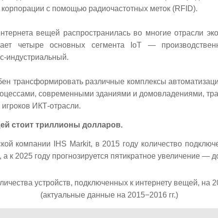
 корпорации с помощью радиочастотных меток (RFID).
интернета вещей распространилась во многие отрасли эко
ает четыре основных сегмента IoT — производственн
сс-индустриальный.
бен трансформировать различные комплексы автоматизаци
оцессами, современными зданиями и домовладениями, тран
 игроков ИКТ-отрасли.
ей стоит триллионы долларов.
ой компании IHS Markit, в 2015 году количество подключ
 а к 2025 году прогнозируется пятикратное увеличение — до
личества устройств, подключенных к интернету вещей, на 20
(актуальные данные на 2015−2016 гг.)