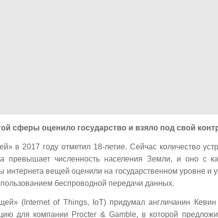
той сферы оценило государство и взяло под свой конт
й» в 2017 году отметил 18-летие. Сейчас количество уст
за превышает численность населения Земли, и оно с к
ы интернета вещей оценили на государственном уровне и 
спользованием беспроводной передачи данных.
ей» (Internet of Things, IoT) придумал англичанин Кеви
цию для компании Procter & Gamble, в которой предлож