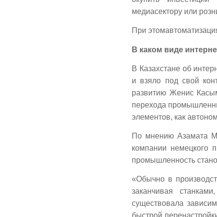
медиасектору или розн
При этомавтоматизация
В каком виде интерне
В Казахстане об интер
и взяло под свой кон
развитию Женис Касым
перехода промышленных
элементов, как автоном
По мнению Азамата Ма
компании немецкого п
промышленность стано
«Обычно в производст
заканчивая станками
существовала зависимо
быстрой перенастройк