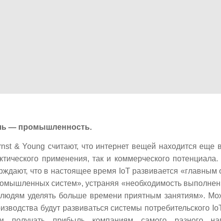
ль — промышленность.
nst & Young считают, что интернет вещей находится еще 
актического применения, так и коммерческого потенциала
ждают, что в настоящее время IoT развивается «главным
омышленных систем», устраняя «необходимость выполнен
т людям уделять больше времени приятным занятиям». Мож
изводства будут развиваться системы потребительского IoT
 и получать прибыль компаниям самого разного нап