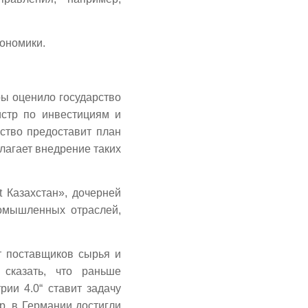
кономики.
ры оценило государство
истр по инвестициям и
ство предоставит план
лагает внедрение таких
 Казахстан», дочерней
ромышленных отраслей,
т поставщиков сырья и
 сказать, что раньше
рии 4.0“ ставит задачу
, в Германии достигли