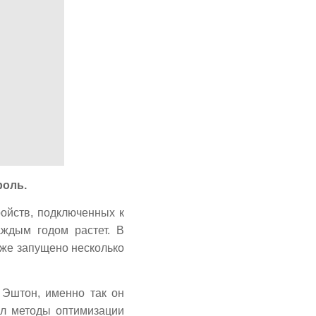
роль.
ройств, подключенных к
аждым годом растет. В
уже запущено несколько
н Эштон, именно так он
ил методы оптимизации